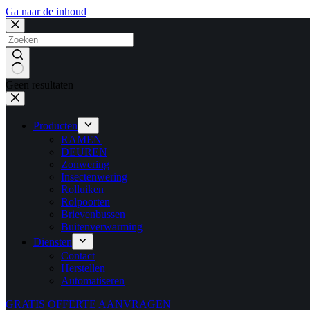
Ga naar de inhoud
Geen resultaten
Producten
RAMEN
DEUREN
Zonwering
Insectenwering
Rolluiken
Rolpoorten
Brievenbussen
Buitenverwarming
Diensten
Contact
Herstellen
Automatiseren
GRATIS OFFERTE AANVRAGEN