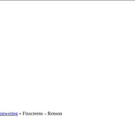
zonwering
»
Fixscreens – Renson