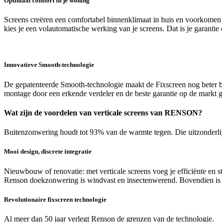
Optimaal comfort in je woning
Screens creëren een comfortabel binnenklimaat in huis en voorkomen te
kies je een volautomatische werking van je screens. Dat is je garantie 
Innovatieve Smooth-technologie
De gepatenteerde Smooth-technologie maakt de Fixscreen nog beter be
montage door een erkende verdeler en de beste garantie op de markt g
Wat zijn de voordelen van verticale screens van RENSON?
Buitenzonwering houdt tot 93% van de warmte tegen. Die uitzonderlijke
Mooi design, discrete integratie
Nieuwbouw of renovatie: met verticale screens voeg je efficiënte en 
Renson doekzonwering is windvast en insectenwerend. Bovendien is dez
Revolutionaire fixscreen technologie
Al meer dan 50 jaar verlegt Renson de grenzen van de technologie.