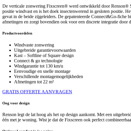
De verticale zonwering Fixscreen® werd ontwikkeld door Renson® Sunpr
positie windvast en is het doek insectenwerend in gesloten positie. H
gevat in de beide zijgeleiders. De gepatenteerde Connect&Go-fiche bi
afmetingen en zorgt bovendien ook voor een discrete integratie door d
Productvoordelen
Windvaste zonwering
Uitgebreide garantievoorwaarden
Kast – Softline of Square design
Connect & go technologie
Windgarantie tot 130 km/u
Eenvoudige en snelle montage
Verschillende montagemogelijkheden
Afmetingen tot 22 m²
GRATIS OFFERTE AANVRAGEN
Oog voor design
Renson legt de lat hoog als het op design aankomt. Met een uitgebrei
één met je woning. Wist je dat de Fixscreen ook perfect combineerba