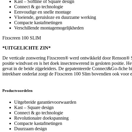
Kast – Softline of Square design
Connect & go technologie
Eenvoudige en snelle montage
Vloeiende, geruisloze en duurzame werking
Compacte kastafmetingen
Verschillende montagemogelijkheden
Fixscreen 100 SLIM
*UITGELICHTE ZIN*
De verticale zonwering Fixscreen® werd ontwikkeld door Renson® Sunpr
positie windvast en is het doek insectenwerend in gesloten positie. H
gevat in de beide zijgeleiders. De gepatenteerde Connect&Go-fiche b
intrekbare onderlat zorgt de Fixscreen 100 Slim bovendien ook voor e
Productvoordelen
Uitgebreide garantievoorwaarden
Kast – Square design
Connect & go technologie
Revolutionaire doekspanning
Compacte kastafmetingen
Duurzaam design