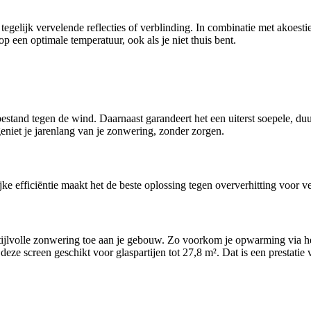
gelijk vervelende reflecties of verblinding. In combinatie met akoesti
op een optimale temperatuur, ook als je niet thuis bent.
stand tegen de wind. Daarnaast garandeert het een uiterst soepele, du
eniet je jarenlang van je zonwering, zonder zorgen.
 efficiëntie maakt het de beste oplossing tegen oververhitting voor ver
stijlvolle zonwering toe aan je gebouw. Zo voorkom je opwarming via het
e screen geschikt voor glaspartijen tot 27,8 m². Dat is een prestatie 