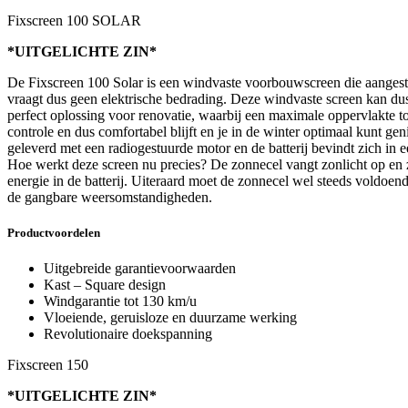
Fixscreen 100 SOLAR
*UITGELICHTE ZIN*
De Fixscreen 100 Solar is een windvaste voorbouwscreen die aangest
vraagt dus geen elektrische bedrading. Deze windvaste screen kan d
perfect oplossing voor renovatie, waarbij een maximale oppervlakte
controle en dus comfortabel blijft en je in de winter optimaal kunt 
geleverd met een radiogestuurde motor en de batterij bevindt zich in ee
Hoe werkt deze screen nu precies? De zonnecel vangt zonlicht op en z
energie in de batterij. Uiteraard moet de zonnecel wel steeds voldoen
de gangbare weersomstandigheden.
Productvoordelen
Uitgebreide garantievoorwaarden
Kast – Square design
Windgarantie tot 130 km/u
Vloeiende, geruisloze en duurzame werking
Revolutionaire doekspanning
Fixscreen 150
*UITGELICHTE ZIN*