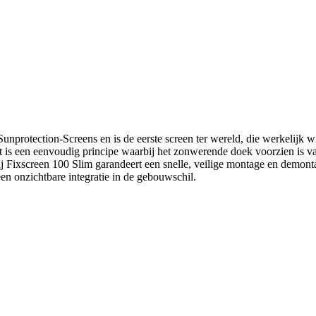
otection-Screens en is de eerste screen ter wereld, die werkelijk wind
et is een eenvoudig principe waarbij het zonwerende doek voorzien is van
ij Fixscreen 100 Slim garandeert een snelle, veilige montage en demon
en onzichtbare integratie in de gebouwschil.