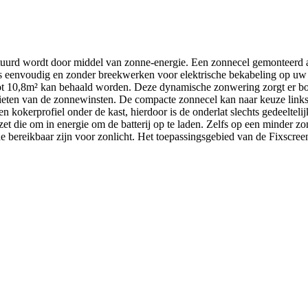
uurd wordt door middel van zonne-energie. Een zonnecel gemonteerd aan
us eenvoudig en zonder breekwerken voor elektrische bekabeling op u
 tot 10,8m² kan behaald worden. Deze dynamische zonwering zorgt er b
genieten van de zonnewinsten. De compacte zonnecel kan naar keuze links
n kokerprofiel onder de kast, hierdoor is de onderlat slechts gedeeltelij
et die om in energie om de batterij op te laden. Zelfs op een minder z
de bereikbaar zijn voor zonlicht. Het toepassingsgebied van de Fixscree