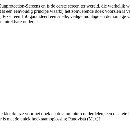
otection-Screens en is de eerste screen ter wereld, die werkelijk wind
et is een eenvoudig principe waarbij het zonwerende doek voorzien is van
j Fixscreen 150 garandeert een snelle, veilige montage en demontage v
e intrekbare onderlat.
de kleurkeuze voor het doek en de aluminium onderdelen, een discrete 
ar is met de uniek hoekraamoplossing Panovista (Max)?