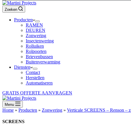
Zoeken
Producten
RAMEN
DEUREN
Zonwering
Insectenwering
Rolluiken
Rolpoorten
Brievenbussen
Buitenverwarming
Diensten
Contact
Herstellen
Automatiseren
GRATIS OFFERTE AANVRAGEN
Menu
Home
»
Producten
»
Zonwering
»
Verticale SCREENS – Renson – 
SCREENS