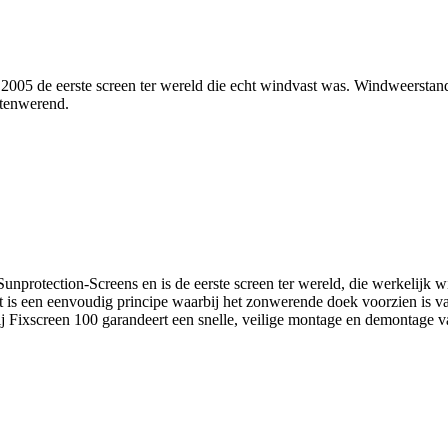
005 de eerste screen ter wereld die echt windvast was. Windweerstand 
ctenwerend.
otection-Screens en is de eerste screen ter wereld, die werkelijk wind
et is een eenvoudig principe waarbij het zonwerende doek voorzien is van
ij Fixscreen 100 garandeert een snelle, veilige montage en demontage 